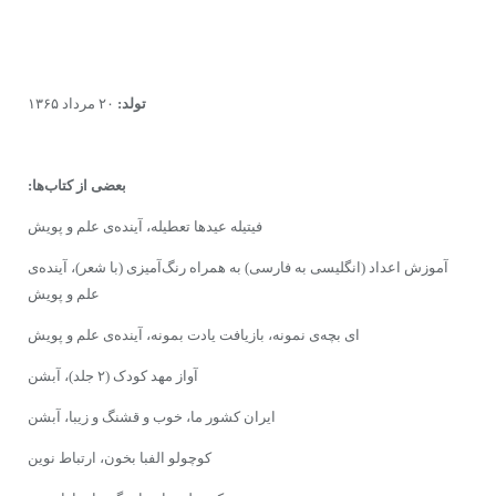
تولد:
۲۰ مرداد ۱۳۶۵
بعضى از کتاب‌ها:
فیتیله عیدها تعطیله، آینده‌ى‌ علم و پویش
آموزش اعداد (انگلیسى به فارسى) به همراه رنگ‌آمیزى (با شعر)، آینده‌ى‌
علم و پویش
اى بچه‌‌ى نمونه، بازیافت یادت بمونه، آینده‌ى‌ علم و پویش
آواز مهد کودک (۲ جلد)، آبشن
ایران کشور ما، خوب و قشنگ و زیبا، آبشن
کوچولو الفبا بخون، ارتباط نوین