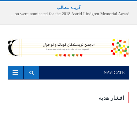
گزیده
-
مطالب
Houshang Moradi Kermani and Research Institute of Children’s Literature on were nominated for the 2018 Astrid Lindgren Memorial Award
NAVIGATE
افشار هدیه