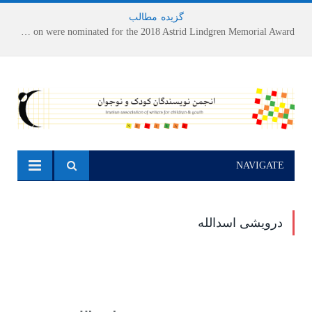
گزیده
-
مطالب
Houshang Moradi Kermani and Research Institute of Children’s Literature on were nominated for the 2018 Astrid Lindgren Memorial Award
NAVIGATE
درویشی اسدالله