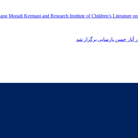
ng Moradi Kermani and Research Institute of Children’s Literature o
آثار حسن پارسایی برگزار شد