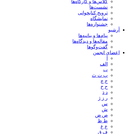
کلاس‌ها و کارگاه‌ها
نشست‌ها
ترویج کتابخوانی
نمایشگاه
جشنواره‌ها
آرشیو
پیام‌ها و بیانیه‌ها
مقاله‌ها و دیدگاه‌ها
گفت‌وگوها
اعضای انجمن
آ
الف
ب
پ ت ث
ج چ
ح خ
د ذ
ر ز ژ
س
ش
ص ض
ط ظ
ع غ
ف ق