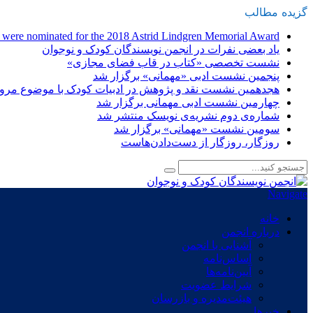
گزیده
-
مطالب
n were nominated for the 2018 Astrid Lindgren Memorial Award
یاد بعضی نفرات در انجمن نویسندگان کودک و نوجوان
نشست تخصصی «کتاب در قاب فضای مجازی»
پنجمین نشست ادبی «مهمانی» برگزار شد
هجدهمین نشست نقد و پژوهش در ادبیات کودک با موضوع مرور 
چهارمین نشست ادبی مهمانی برگزار شد
شماره‌ی دوم نشریه‌ی نویسک منتشر شد
سومین نشست «مهمانی» برگزار شد
روزگار، روزگار از دست‌دادن‌هاست
Navigate
خانه
درباره انجمن
آشنایی با انجمن
اساس‌نامه
آیین‌نامه‌ها
شرایط عضویت
هیئت‌مدیره و بازرسان
خبرها