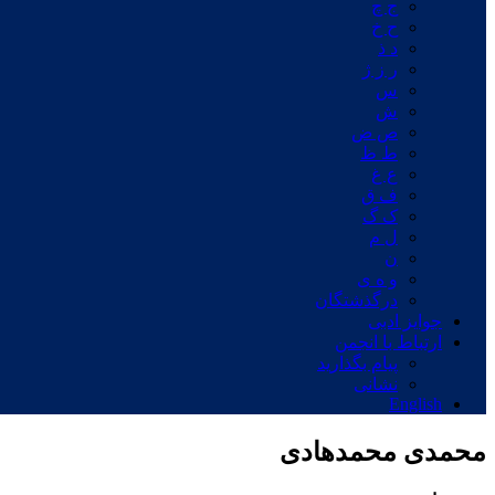
ج چ
ح خ
د ذ
ر ز ژ
س
ش
ص ض
ط ظ
ع غ
ف ق
ک گ
ل م
ن
و ه ی
درگذشتگان
جوایز ادبی
ارتباط با انجمن
پیام بگذارید
نشانی
English
محمدی محمدهادی