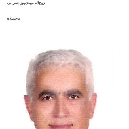
روح‌اله مهدى‌پور عمرانى
نویسنده