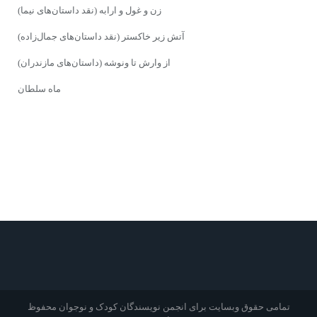
زن و غول و ارابه (نقد داستان‌هاى نیما)
آتش زیر خاکستر (نقد داستان‌هاى جمال‌زاده)
از وارش تا ونوشه (داستان‌هاى مازندران)
ماه سلطان
تمامی حقوق وبسایت برای انجمن نویسندگان کودک و نوجوان محفوظ