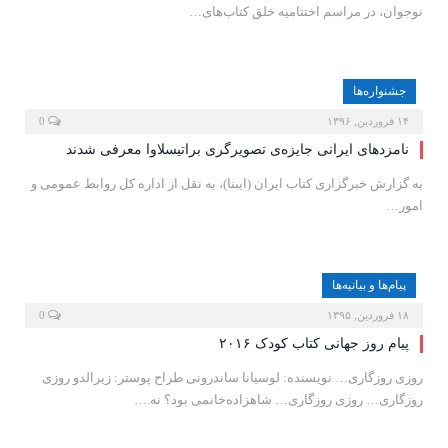
نوجوان، در مراسم اختتامیه خلق کتاب‌های…
جشنواره‌ها
۱۴ فروردین, ۱۳۹۶
0
نامزدهای ایرانی جایزه‌ی تصویرگری براتیسلاوا معرفی شدند
به گزارش خبرگزاری کتاب ایران (ایبنا)، به نقل از اداره کل روابط عمومی و
امور…
پیام‌ها و بیانیه‌ها
۱۸ فروردین, ۱۳۹۵
0
پیام روز جهانی کتاب کودک ۲۰۱۶
روزی روزگاری… نویسنده: لوسیانا ساندرونی طراح پوستر: زیرالدو روزی
روزگاری… روزی روزگاری… شاهزاده‌خانمی بود؟ نه.…