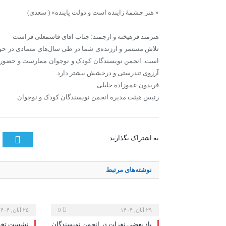
« هنر چشمۀ زاینده است و دولت پاینده» ( سعدی)
هنرمند فرهیخته و ارجمند؛ جناب آقای قاسمعلی فراست
تلاش مستمر و ارزنده‌ی شما در طی سال‌های متمادی در حوزه
است. انجمن نویسندگان کودک و نوجوان ممارست و حضور پرر
آرزوی تندرستی و درخشش بیشتر دارد.
فریدون عموزاده خلیلی
رئیس هیئت مدیره انجمن نویسندگان کودک و نوجوان
tter
به اشتراک بگذارید
نوشته‌های
مرتبط
۲۹ آبان, ۱۴۰۴
0
۲۵ آبان, ۱۴۰۴
یاد بعضی نفرات در انجمن نویسندگان
نشست تخصص