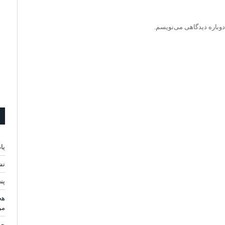
دوباره دیدگاهی می‌نویسم.
یا
نش
پن
هج
مر
چه