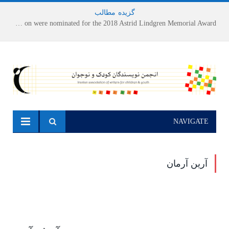
گزیده
-
مطالب
Houshang Moradi Kermani and Research Institute of Children’s Literature on were nominated for the 2018 Astrid Lindgren Memorial Award
NAVIGATE
آرین آرمان