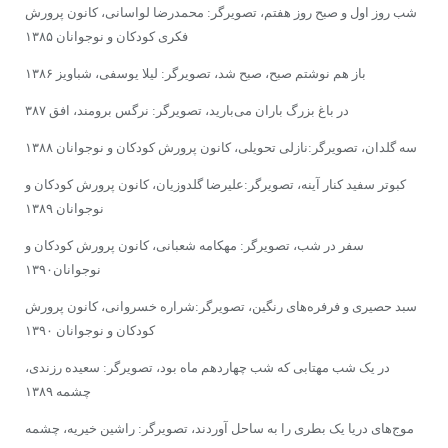
شب روز اول و صبح روز هفتم، تصویرگر: محمدرضا لواسانی، کانون پرورش
فکری کودکان و نوجوانان ۱۳۸۵
باز هم نوشتم صبح، صبح شد، تصویرگر: لیلا یوسفی، شباویز ۱۳۸۶
در باغ بزرگ باران مى‌بارید، تصویرگر: نرگس برومند، افق ۳۸۷
سه‌ گلدان، تصویرگر:نازلى تحویلى، کانون پرورش کودکان و نوجوانان ۱۳۸۸
کبوتر سفید کنار آینه، تصویرگر:علیرضا گلدوزیان، کانون پرورش کودکان و
نوجوانان ۱۳۸۹
سفر در شب، تصویرگر: مهکامه شعبانى، کانون پرورش کودکان و
نوجوانان۱۳۹۰
سبد حصیرى و فرفره‌هاى رنگین، تصویرگر:شراره خسروانى، کانون پرورش
کودکان و نوجوانان ۱۳۹۰
در یک شب مهتابی که شب چهاردهم ماه بود، تصویرگر: سعیده رزندى،
چشمه ۱۳۸۹
موج‌های دریا یک بطری را به ساحل آوردند، تصویرگر: راشین خیریه، چشمه