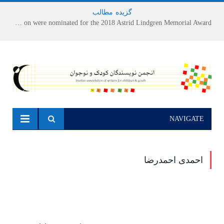
گزیده
-
مطالب
Houshang Moradi Kermani and Research Institute of Children’s Literature on were nominated for the 2018 Astrid Lindgren Memorial Award
NAVIGATE
احمدی احمدرضا