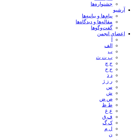
جشنواره‌ها
آرشیو
پیام‌ها و بیانیه‌ها
مقاله‌ها و دیدگاه‌ها
گفت‌وگوها
اعضای انجمن
آ
الف
ب
پ ت ث
ج چ
ح خ
د ذ
ر ز ژ
س
ش
ص ض
ط ظ
ع غ
ف ق
ک گ
ل م
ن