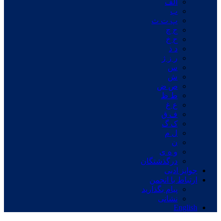
الف
ب
پ ت ث
ج چ
ح خ
د ذ
ر ز ژ
س
ش
ص ض
ط ظ
ع غ
ف ق
ک گ
ل م
ن
و ه ی
درگذشتگان
جوایز ادبی
ارتباط با انجمن
پیام بگذارید
نشانی
English