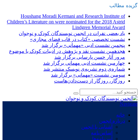
گزیده
-
مطالب
Houshang Moradi Kermani and Research Institute of
Children’s Literature on were nominated for the 2018 Astrid
Lindgren Memorial Award
یاد بعضی نفرات در انجمن نویسندگان کودک و نوجوان
نشست تخصصی «کتاب در قاب فضای مجازی»
پنجمین نشست ادبی «مهمانی» برگزار شد
هجدهمین نشست نقد و پژوهش در ادبیات کودک با موضوع
مرور آثار حسن پارسایی برگزار شد
چهارمین نشست ادبی مهمانی برگزار شد
شماره‌ی دوم نشریه‌ی نویسک منتشر شد
سومین نشست «مهمانی» برگزار شد
روزگار، روزگار از دست‌دادن‌هاست
Navigate
خانه
درباره انجمن
آشنایی با انجمن
اساس‌نامه
آیین‌نامه‌ها