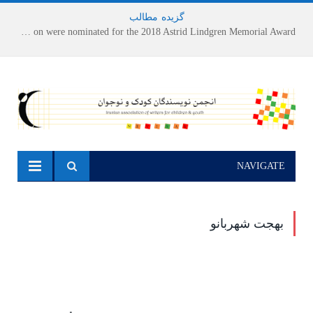
گزیده
-
مطالب
Houshang Moradi Kermani and Research Institute of Children’s Literature on were nominated for the 2018 Astrid Lindgren Memorial Award
NAVIGATE
بهجت شهربانو