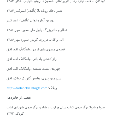
کودکان به قصه نیازدارند ( کاربردهاى افسون)، برونو بتلهایم، افکار ۱۳۸۴
شیر ناقلا، روباه بلا (تألیف) امیرکبیر ۱۳۸۴
بهترین آوازه‌خوان (تألیف)، امیرکبیر
قطار و مادربزرگ، پاول مار، سوره‌ مهر ۱۳۸۶
الى واکان، هربرت گونتر، سوره‌ مهر ۱۳۸۶
قصه‌ى میمون‌هاى قرمز، ولفگانگ اکه، افق
راز کشتى بادبانى، ولفگانگ اکه، افق
چهره‌ى‌ پشت شیشه، ولفگانگ اکه، افق
سرزمین پدرى، هانس گئورک نواک، افق
وبلاگ:
http://dastanekia.blogfa.com
بعضى‌ از جایزه‌ها:
تندپا و بادپا؛ برگزیده‌ى کتاب سال وزارت ارشاد و برگزیده‌ى شوراى‌ کتاب
کودک، ۱۳۷۲