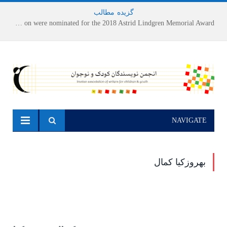
گزیده
-
مطالب
Houshang Moradi Kermani and Research Institute of Children’s Literature on were nominated for the 2018 Astrid Lindgren Memorial Award
NAVIGATE
بهروزکیا کمال