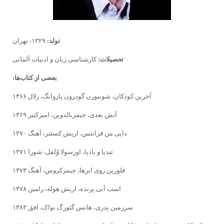
تولد:
۱۳۲۹- تهران
تحصیلات:
کارشناسى زبان و ادبیات آلمانى
بعضى از کتاب‌ها:
آخرین کودکان، شونبورن گودرون پازوانگ، زلال ۱۳۶۶
آتش بعدى، جیمزبالدوین، امیرکبیر ۱۳۶۹
دایى من فرانتس، اریش کستنر، آهنگ ۱۳۷۰
تندپا و بادپا، اورسولا وُلفل، شورا ۱۳۷۱
فلورین روى ابرها، جیمزکروس، آهنگ ۱۳۷۳
اسب آبى پرنده، اریش هوله، رامین ۱۳۷۸
سرزمین پدرى، هانس گئورگ نواک، افق ۱۳۸۳