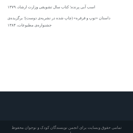
اسب آبى پرنده؛ کتاب سال تشویقى وزارت ارشاد، ۱۳۷۹
داستان «توپ و فرفره» (چاپ شده در نشریه‌ى دوست)؛ برگزیده‌ى
جشنواره‌ى مطبوعات، ۱۳۸۴
تمامی حقوق وبسایت برای انجمن نویسندگان کودک و نوجوان محفوظ