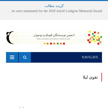
گزیده
-
مطالب
Houshang Moradi Kermani and Research Institute of Children’s Literature on were nominated for the 2018 Astrid Lindgren Memorial Award
NAVIGATE
تقوی لیلا