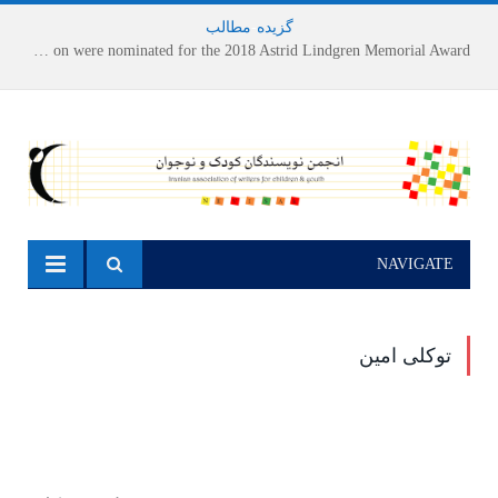
گزیده
-
مطالب
Houshang Moradi Kermani and Research Institute of Children’s Literature on were nominated for the 2018 Astrid Lindgren Memorial Award
NAVIGATE
توکلی امین