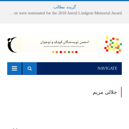
گزیده
-
مطالب
Houshang Moradi Kermani and Research Institute of Children’s Literature on were nominated for the 2018 Astrid Lindgren Memorial Award
NAVIGATE
جلالی‌ مریم