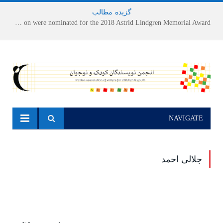
گزیده
-
مطالب
Houshang Moradi Kermani and Research Institute of Children’s Literature on were nominated for the 2018 Astrid Lindgren Memorial Award
NAVIGATE
جلالی احمد