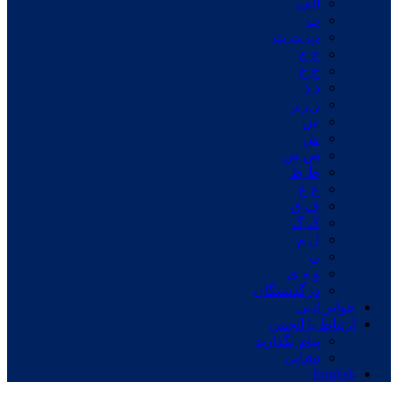
الف
ب
پ ت ث
ج چ
ح خ
د ذ
ر ز ژ
س
ش
ص ض
ط ظ
ع غ
ف ق
ک گ
ل م
ن
و ه ی
درگذشتگان
جوایز ادبی
ارتباط با انجمن
پیام بگذارید
نشانی
English