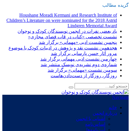
گزیده
-
مطالب
Houshang Moradi Kermani and Research Institute of
Children’s Literature on were nominated for the 2018 Astrid
Lindgren Memorial Award
یاد بعضی نفرات در انجمن نویسندگان کودک و نوجوان
نشست تخصصی «کتاب در قاب فضای مجازی»
پنجمین نشست ادبی «مهمانی» برگزار شد
هجدهمین نشست نقد و پژوهش در ادبیات کودک با موضوع
مرور آثار حسن پارسایی برگزار شد
چهارمین نشست ادبی مهمانی برگزار شد
شماره‌ی دوم نشریه‌ی نویسک منتشر شد
سومین نشست «مهمانی» برگزار شد
روزگار، روزگار از دست‌دادن‌هاست
Navigate
خانه
درباره انجمن
آشنایی با انجمن
اساس‌نامه
آیین‌نامه‌ها