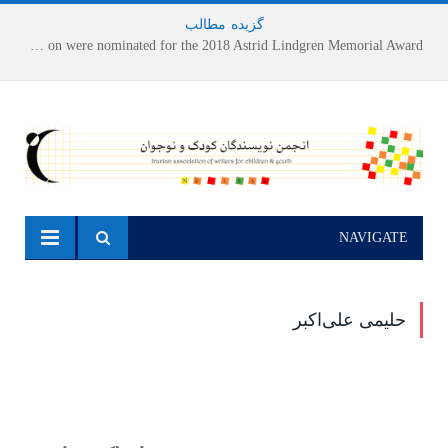
گزیده
-
مطالب
Houshang Moradi Kermani and Research Institute of Children’s Literature on were nominated for the 2018 Astrid Lindgren Memorial Award
NAVIGATE
حلیمی علی‌اکبر