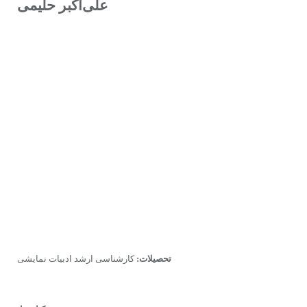
على‌اکبر حلیمى
تحصیلات:
کارشناسى ارشد ادبیات نمایشى