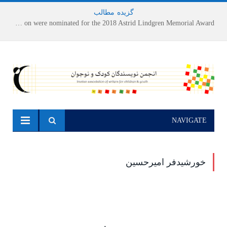
گزیده
-
مطالب
Houshang Moradi Kermani and Research Institute of Children’s Literature on were nominated for the 2018 Astrid Lindgren Memorial Award
NAVIGATE
خورشیدفر امیرحسین