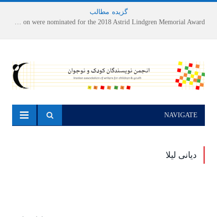
گزیده
-
مطالب
Houshang Moradi Kermani and Research Institute of Children’s Literature on were nominated for the 2018 Astrid Lindgren Memorial Award
NAVIGATE
دیانی لیلا