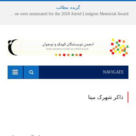
گزیده
-
مطالب
Houshang Moradi Kermani and Research Institute of Children’s Literature on were nominated for the 2018 Astrid Lindgren Memorial Award
NAVIGATE
ذاکر شهرک مینا