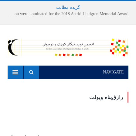
گزیده
-
مطالب
Houshang Moradi Kermani and Research Institute of Children’s Literature on were nominated for the 2018 Astrid Lindgren Memorial Award
NAVIGATE
رازق‌پناه ویولت