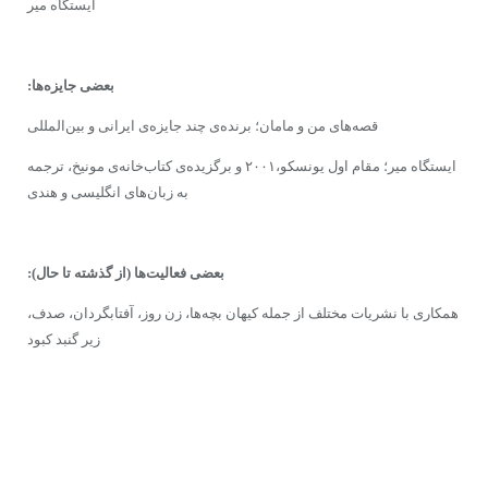
ایستگاه میر
بعضى‌ جایزه‌ها:
قصه‌های من و مامان؛ برنده‌ى‌ چند جایزه‌‌ى ایرانى‌ و بین‌المللى
ایستگاه میر؛ مقام اول یونسکو،۲۰۰۱ و برگزیده‌ى کتاب‌خانه‌ى‌ مونیخ، ترجمه
به زبان‌هاى‌ انگلیسى‌ و هندى
بعضی فعالیت‌ها
(از گذشته تا حال):
همکارى با نشریات مختلف از جمله کیهان بچه‌ها، زن‌ روز، آفتابگردان، صدف،
زیر گنبد کبود