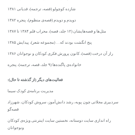
شازده کوچولو (قصه، ترجمه)، قدیانى ۱۳۸۱
دویدم و دویدم (قصه‌ی منظوم)، پنجره ۱۳۸۲
مثل‌ها و قصه‌هایشان (۱۲ جلد، قصه)، محراب قلم ۱۳۸۴ تا ۱۳۸۷
پنج انگشت بودند که… (مجموعه شعر)، پیدایش ۱۳۸۵
راز آن درخت (قصه)، کانون پرورش فکرى‌ کودکان و نوجوانان ۱۳۸۶
خانواده‌ى پاگنده‌ها (۹ جلد، قصه‌،‌ ترجمه)، پنجره
فعالیت‌هاى‌ دیگر
(از گذشته تا حال):
مدیریت برنامه‌ى‌ کودک سیما
سردبیرى مجلاتى‌ چون پویه، رشد دانش‌آموز، سروش کودکان، شهرزاد
قصه‌گو
راﻩ اﻧﺪازﯼ سایت دوستانه، ﻧﺨﺴﺘﻴﻦ ﺳﺎﯾﺖ اﯾﻨﺘﺮﻧﺘﯽ وﯾﮋه‌ى ﮐﻮدﮐﺎن
وﻧﻮﺟﻮاﻧﺎن