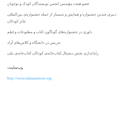
عضو هیئت مؤسس انجمن نویسندگان کودک و نوجوان
دبیرى چندین جشنواره و همایش و سمینار از جمله ﺟﺸﻨﻮارﻩ‌ى ﺑﻴﻦ‌اﻟﻤﻠﻠﯽ
تئاﺗﺮ ﮐﻮدﮐﺎن
داورى در جشنواره‌هاى‌ گوناگون کتاب و مطبوعات و فیلم
تدریس در دانشگاه و کلاس‌هاى آزاد
راه‌اندازى‌ بخش دیجیتال کتاب‌خانه‌ى کودکان کتاب‌خانه‌ى ملى
وب‌سایت:
http://www.rahmandoost.org