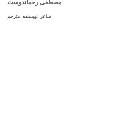
مصطفى رحماندوست
شاعر- نویسنده- مترجم