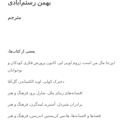
بهمن رستم‌آبادى
مترجم
بعضى از کتاب‌ها:
این‌جا مال من است، ژروم لویى لیر، کانون پرورش فکرى کودکان و
نوجوانان
دخترک کولى، اوید الکساندر، گل‌آقا
افسانه‌هاى زیباى‌ ملل، شارل پرو، فرهنگ و هنر
برادران شیردل، آسترید لیندگرن، فرهنگ و هنر
قصه‌ها و افسانه‌ها، هانس کریستین اندرسن، فرهنگ و هنر