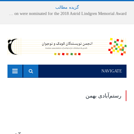
گزیده
-
مطالب
Houshang Moradi Kermani and Research Institute of Children’s Literature on were nominated for the 2018 Astrid Lindgren Memorial Award
NAVIGATE
رستم‌آبادی بهمن