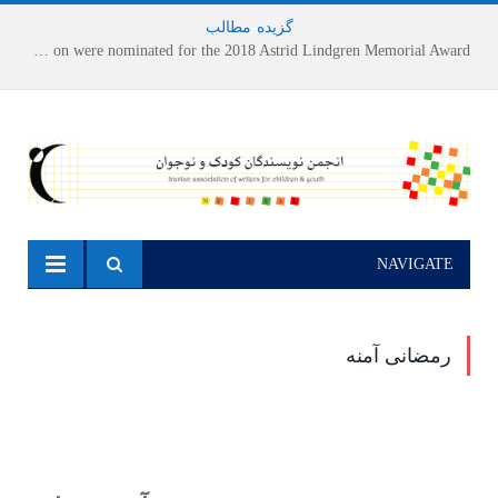
گزیده
-
مطالب
Houshang Moradi Kermani and Research Institute of Children’s Literature on were nominated for the 2018 Astrid Lindgren Memorial Award
NAVIGATE
رمضانی آمنه