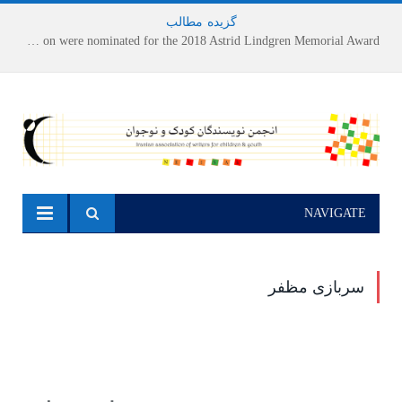
گزیده
-
مطالب
Houshang Moradi Kermani and Research Institute of Children’s Literature on were nominated for the 2018 Astrid Lindgren Memorial Award
NAVIGATE
سربازی مظفر