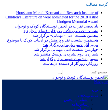
گزیده
-
مطالب
Houshang Moradi Kermani and Research Institute of
Children’s Literature on were nominated for the 2018 Astrid
Lindgren Memorial Award
یاد بعضی نفرات در انجمن نویسندگان کودک و نوجوان
نشست تخصصی «کتاب در قاب فضای مجازی»
پنجمین نشست ادبی «مهمانی» برگزار شد
هجدهمین نشست نقد و پژوهش در ادبیات کودک با موضوع
مرور آثار حسن پارسایی برگزار شد
چهارمین نشست ادبی مهمانی برگزار شد
شماره‌ی دوم نشریه‌ی نویسک منتشر شد
سومین نشست «مهمانی» برگزار شد
روزگار، روزگار از دست‌دادن‌هاست
Navigate
خانه
درباره انجمن
آشنایی با انجمن
اساس‌نامه
آیین‌نامه‌ها