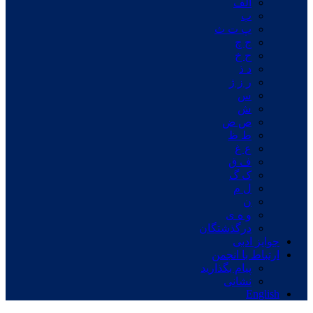
الف
ب
پ ت ث
ج چ
ح خ
د ذ
ر ز ژ
س
ش
ص ض
ط ظ
ع غ
ف ق
ک گ
ل م
ن
و ه ی
درگذشتگان
جوایز ادبی
ارتباط با انجمن
پیام بگذارید
نشانی
English