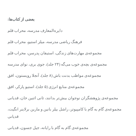
بعضى از کتاب‌ها:
دایره‌المعارف مدرسه، محراب قلم
فرهنگ ریاضى مدرسه، میلز استیو، محراب قلم
مجموعه‌ى مهارت‌هاى‌ زندگى، استیفان پدرسن، محراب قلم
مجموعه‌ى بچه‌ى خوب مى‌گه (۲۴ جلد)، جوى برى، نواى مدرسه
مجموعه‌ى مواظب بدنت باش (۸ جلد)، آنجلا رویستون، افق
مجموعه‌ى‌ منابع انرژى (۵ جلد)، استیو پارکر، افق
مجموعه‌ى پژوهشگران نوجوان بیش‌تر بدانند، ثانى اثنین خان، قدیانى
مجموعه‌ى گام به گام با کامپیوتر، راشل بیلر بانین و مارین برلاینر انگیت،
قدیانى
مجموعه‌ى‌ گام به گام با رایانه، جیل جسون، قدیانى