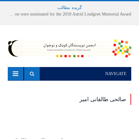
گزیده
-
مطالب
Houshang Moradi Kermani and Research Institute of Children’s Literature on were nominated for the 2018 Astrid Lindgren Memorial Award
NAVIGATE
صالحی طالقانی امیر