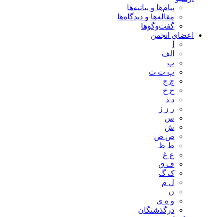
پیام‌ها و بیانیه‌ها
مقاله‌ها و دیدگاه‌ها
گفت‌وگوها
اعضای انجمن
آ
الف
ب
پ ت ث
ج چ
ح خ
د ذ
ر ز ژ
س
ش
ص ض
ط ظ
ع غ
ف ق
ک گ
ل م
ن
و ه ی
درگذشتگان