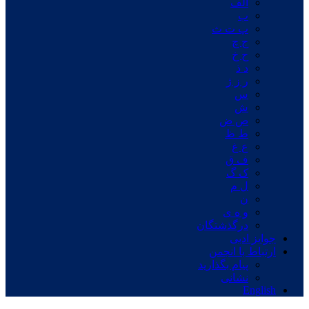
الف
ب
پ ت ث
ج چ
ح خ
د ذ
ر ز ژ
س
ش
ص ض
ط ظ
ع غ
ف ق
ک گ
ل م
ن
و ه ی
درگذشتگان
جوایز ادبی
ارتباط با انجمن
پیام بگذارید
نشانی
English