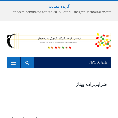
گزیده
-
مطالب
Houshang Moradi Kermani and Research Institute of Children’s Literature on were nominated for the 2018 Astrid Lindgren Memorial Award
NAVIGATE
ضرابی‌زاده بهناز