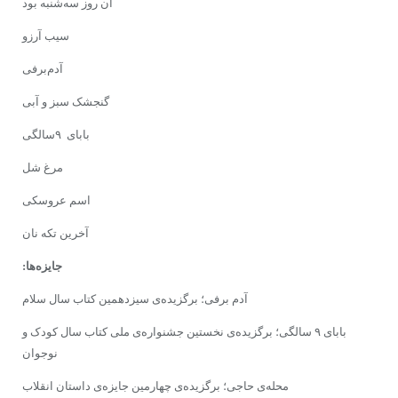
آن روز سه‌شنبه بود
سیب آرزو
آدم‌برفی
گنجشک سبز و آبى
باباى ۹سالگى
مرغ شل
اسم عروسکى
آخرین تکه نان
جایزه‌ها:
آدم برفى؛ برگزیده‌ى سیزدهمین کتاب سال سلام
بابای ۹ سالگى؛ برگزیده‌ى نخستین جشنواره‌ى ملى کتاب سال کودک و
نوجوان
محله‌ى حاجى؛ برگزیده‌ى چهارمین جایزه‌ى داستان انقلاب