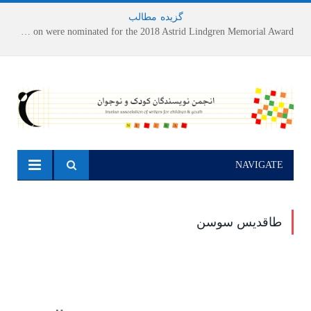
گزیده
-
مطالب
Houshang Moradi Kermani and Research Institute of Children’s Literature on were nominated for the 2018 Astrid Lindgren Memorial Award
NAVIGATE
طاقدیس سوسن