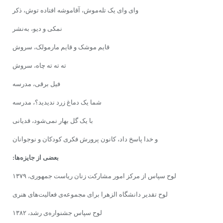
واى واى یک تله‌موش، آقاموشه افتاده توش، ذکر
نمکى‌ و دیو، به‌نشر
قایم موشک و قایم مارمولک،‌ سروش
ته ته ته چاه، سروش
فیل برقى، مدرسه
شما یک دماغ زرد ندیدید؟، مدرسه
با یک گل بهار نمى‌شود، قدیانى
و خدا پاسخ داد، کانون پرورش فکری کودکان و نوجوانان
بعضى از جایزه‌ها:
لوح سپاس از مرکز امور مشارکت زنان ریاست جمهورى، ۱۳۷۹
لوح تقدیر دانشگاه الزهرا براى‌ مجموعه‌ى فعالیت‌هاى هنرى
لوح سپاس جشنواره‌ى رشد، ۱۳۸۲