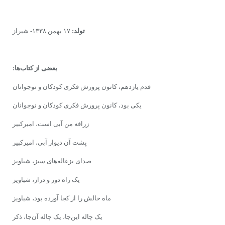
تولد:
۱۷ بهمن ۱۳۳۸- شیراز
بعضى از کتاب‌ها:
قدم یازدهم، کانون پرورش فکرى کودکان و نوجوانان
یکی بود، کانون پرورش فکرى کودکان و نوجوانان
زرافه‌ من آبى است، امیرکبیر
پشت آن دیوار آبى، امیرکبیر
صداى‌ بزغاله‌هاى سبز، شباویز
یک راه دور و دراز، شباویز
ماه خالش را از کجا آورده بود، شباویز
یک چاله این‌جا، یک چاله آن‌جا، ذکر