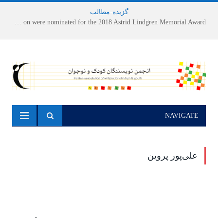
گزیده
-
مطالب
Houshang Moradi Kermani and Research Institute of Children’s Literature on were nominated for the 2018 Astrid Lindgren Memorial Award
NAVIGATE
علی‌پور پروین