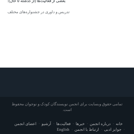
بعضى از فعالیت‌ها
(از گذشته تا حال):
تدریس و داورى در جشنواره‌هاى مختلف
تمامی حقوق وبسایت برای انجمن نویسندگان کودک و نوجوان محفوظ
است.
خانه
درباره انجمن
خبرها
فعالیت‌ها
آرشیو
اعضای انجمن
جوایز ادبی
ارتباط با انجمن
English