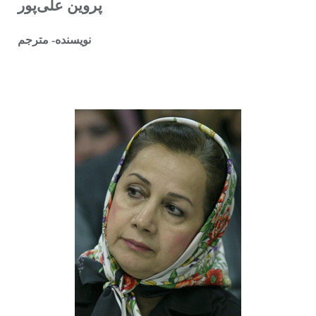
پروین على‌پور
نویسنده- مترجم