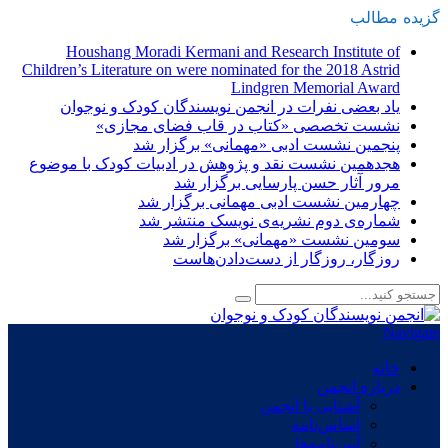
گزیده
-
مطالب
Houshang Moradi Kermani and Research Institute of
Children’s Literature on were nominated for the 2018 Astrid
Lindgren Memorial Award
یاد بعضی نفرات در انجمن نویسندگان کودک و نوجوان
نشست تخصصی «کتاب در قاب فضای مجازی»
پنجمین نشست ادبی «مهمانی» برگزار شد
هجدهمین نشست نقد و پژوهش در ادبیات کودک با موضوع
مرور آثار حسن پارسایی برگزار شد
چهارمین نشست ادبی مهمانی برگزار شد
شماره‌ی دوم نشریه‌ی نویسک منتشر شد
سومین نشست «مهمانی» برگزار شد
روزگار، روزگار از دست‌دادن‌هاست
Navigate
خانه
درباره انجمن
آشنایی با انجمن
اساس‌نامه
آیین‌نامه‌ها