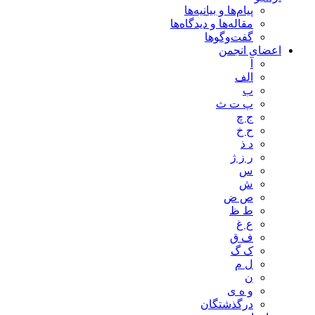
پیام‌ها و بیانیه‌ها
مقاله‌ها و دیدگاه‌ها
گفت‌وگوها
اعضای انجمن
آ
الف
ب
پ ت ث
ج چ
ح خ
د ذ
ر ز ژ
س
ش
ص ض
ط ظ
ع غ
ف ق
ک گ
ل م
ن
و ه ی
درگذشتگان