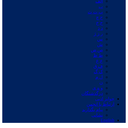
الف
ب
پ ت ث
ج چ
ح خ
د ذ
ر ز ژ
س
ش
ص ض
ط ظ
ع غ
ف ق
ک گ
ل م
ن
و ه ی
درگذشتگان
جوایز ادبی
ارتباط با انجمن
پیام بگذارید
نشانی
English