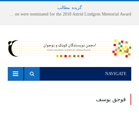
گزیده
-
مطالب
Houshang Moradi Kermani and Research Institute of Children’s Literature on were nominated for the 2018 Astrid Lindgren Memorial Award
NAVIGATE
قوجق یوسف