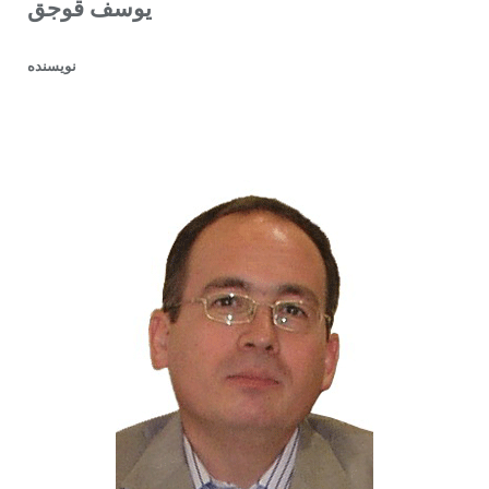
یوسف قوجق
نویسنده