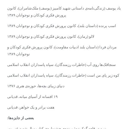
یاد یوسف (زندگى‌نامه‌ى داستانی شهید کامبیز (یوسف) ملک‌شامران)، کانون
پرورش فکری کودکان و نوجوانان ۱۳۸۹
اسب پرنده (داستان بلند)، کانون پرورش فکری کودکان و نوجوانان ۱۳۸۹
لالو (رمان)، کانون پرورش فکری کودکان و نوجوانان ۱۳۸۹
مردان فردا (داستان بلند ادبیات مقاومت)، کانون پرورش فکری کودکان و
نوجوانان ۱۳۸۹
سنجاقک‌ها روی آب (خاطرات رزمندگان)، سپاه پاسداران انقلاب اسلامی
کوه زیر پای من است (خاطرات رزمندگان)، سپاه پاسداران انقلاب اسلامی
دنیاى زیباى بچه‌ها، حوزه‌ى هنری ۱۳۷۶
۱۹ افسانه از آسیاى میانه، قدیانى
هفت برادر و یک خواهر،‌ قدیانی
بعضى از جایزه‌ها:
نبرد در قلعه گوک تپه؛ برنده‌ى جشنواره‌ى کتاب سال شهید غنی‌پور