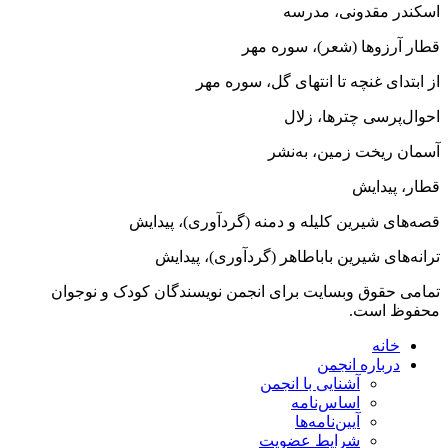
اسکندر مقدونى، مدرسه
قطار آرزو‌ها (شعر)، سوره‌ مهر
از ابتداى غنچه تا انتهاى گل، سوره‌ مهر
احوال‌پرسى چترها، زلال
آسمان ریخت زمین، به‌نشر
قطار، پیدایش
قصه‌هاى شیرین کلیله و دمنه (گردآورى)، پیدایش
ترانه‌هاى شیرین باباطاهر (گردآورى)، پیدایش
تمامی حقوق وبسایت برای انجمن نویسندگان کودک و نوجوان
محفوظ است.
خانه
درباره انجمن
آشنایی با انجمن
اساس‌نامه
آیین‌نامه‌ها
شرایط عضویت