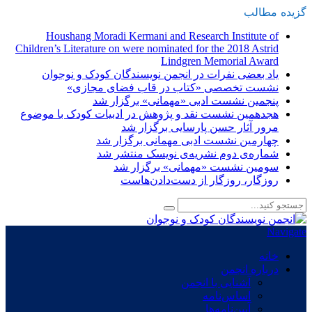
گزیده
-
مطالب
Houshang Moradi Kermani and Research Institute of
Children’s Literature on were nominated for the 2018 Astrid
Lindgren Memorial Award
یاد بعضی نفرات در انجمن نویسندگان کودک و نوجوان
نشست تخصصی «کتاب در قاب فضای مجازی»
پنجمین نشست ادبی «مهمانی» برگزار شد
هجدهمین نشست نقد و پژوهش در ادبیات کودک با موضوع
مرور آثار حسن پارسایی برگزار شد
چهارمین نشست ادبی مهمانی برگزار شد
شماره‌ی دوم نشریه‌ی نویسک منتشر شد
سومین نشست «مهمانی» برگزار شد
روزگار، روزگار از دست‌دادن‌هاست
Navigate
خانه
درباره انجمن
آشنایی با انجمن
اساس‌نامه
آیین‌نامه‌ها