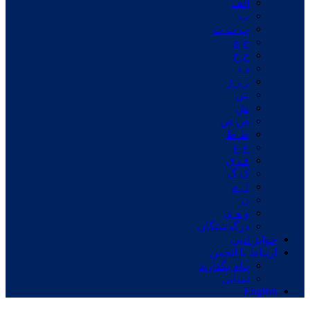
الف
ب
پ ت ث
ج چ
ح خ
د ذ
ر ز ژ
س
ش
ص ض
ط ظ
ع غ
ف ق
ک گ
ل م
ن
و ه ی
درگذشتگان
جوایز ادبی
ارتباط با انجمن
پیام بگذارید
نشانی
English