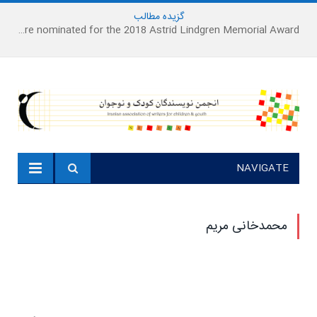
گزیده
-
مطالب
Houshang Moradi Kermani and Research Institute of Children’s Literature on were nominated for the 2018 Astrid Lindgren Memorial Award
NAVIGATE
محمدخانی مریم