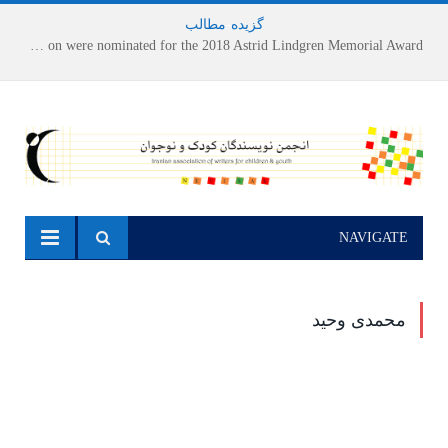
گزیده
-
مطالب
Houshang Moradi Kermani and Research Institute of Children’s Literature on were nominated for the 2018 Astrid Lindgren Memorial Award
NAVIGATE
محمدی وحید