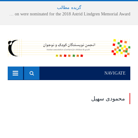
گزیده
-
مطالب
Houshang Moradi Kermani and Research Institute of Children’s Literature on were nominated for the 2018 Astrid Lindgren Memorial Award
NAVIGATE
محمودی سهیل