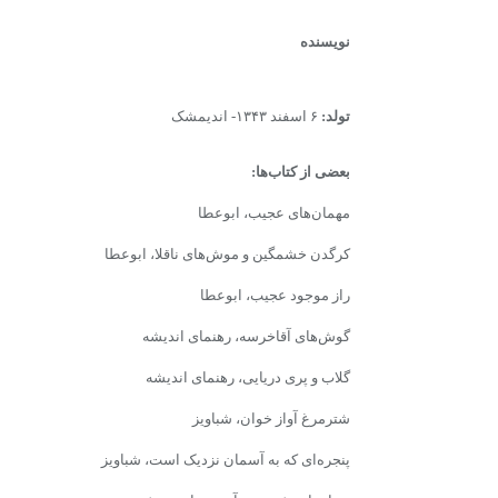
نویسنده
تولد:
۶ اسفند ۱۳۴۳- اندیمشک
بعضى‌ از کتاب‌ها:
مهمان‌هاى‌ عجیب، ابوعطا
کرگدن خشمگین و موش‌هاى ناقلا، ابوعطا
راز موجود عجیب، ابوعطا
گوش‌هاى آقاخرسه، رهنماى اندیشه
گلاب و پرى دریایى، رهنماى اندیشه
شترمرغ آواز خوان، شباویز
پنجره‌اى که به آسمان نزدیک است، شباویز