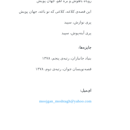
روباه باهوش و بره آهو، جهان پویش
این قصه‌ی کلاغه، کلاغی که تو باغه، جهان پویش
پری نوازش، سپید
پری آینه‌پوش، سپید
جایزه‌ها:
بنیاد جانبازان، رتبه‌ی پنجم، ۱۳۷۸
قصه‌نویسان جوان، رتبه‌ی دوم، ۱۳۷۸
ای‌میل:
moojgan_moshtagh@yahoo.com