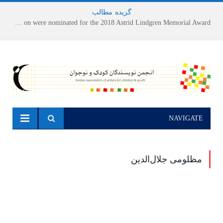
گزیده
-
مطالب
Houshang Moradi Kermani and Research Institute of Children’s Literature on were nominated for the 2018 Astrid Lindgren Memorial Award
NAVIGATE
مظلومی جلال‌الدین