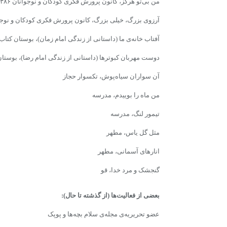
من بى‌تو هرگز، کانون پرورش فکرى کودکان و نوجوانان ۱۳۸۶
آرزوى بزرگ، خیلى بزرگ، کانون پرورش فکرى کودکان و نوجوانان
آفتاب خانه‌ى ما (داستانى از زندگى امام زمان)، بوستان کتاب
دوست مهربان کبوترها (داستانى از زندگى امام رضا)، بوستا
آن سواران سیاه‌پوش، تکسوار حجاز
من ماه را بوییدم، مدرسه
تیمور لنگ، مدرسه
مثل گل یاس، مطهر
انارهاى آسمانى، مطهر
گنجشک و مرد خدا، قو
بعضى از فعالیت‌ها
(از گذشته تا حال):
عضو تحریریه‌ى مجله‌ى‌ سلام بچه‌ها و پوپک