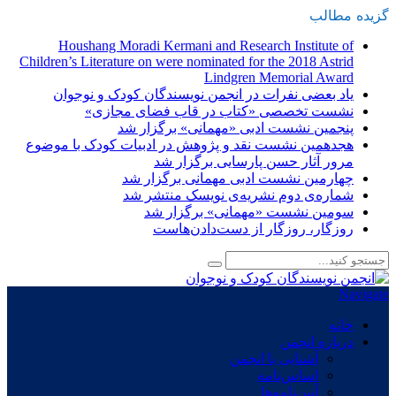
گزیده
-
مطالب
Houshang Moradi Kermani and Research Institute of
Children’s Literature on were nominated for the 2018 Astrid
Lindgren Memorial Award
یاد بعضی نفرات در انجمن نویسندگان کودک و نوجوان
نشست تخصصی «کتاب در قاب فضای مجازی»
پنجمین نشست ادبی «مهمانی» برگزار شد
هجدهمین نشست نقد و پژوهش در ادبیات کودک با موضوع
مرور آثار حسن پارسایی برگزار شد
چهارمین نشست ادبی مهمانی برگزار شد
شماره‌ی دوم نشریه‌ی نویسک منتشر شد
سومین نشست «مهمانی» برگزار شد
روزگار، روزگار از دست‌دادن‌هاست
Navigate
خانه
درباره انجمن
آشنایی با انجمن
اساس‌نامه
آیین‌نامه‌ها