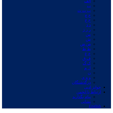
الف
ب
پ ت ث
ج چ
ح خ
د ذ
ر ز ژ
س
ش
ص ض
ط ظ
ع غ
ف ق
ک گ
ل م
ن
و ه ی
درگذشتگان
جوایز ادبی
ارتباط با انجمن
پیام بگذارید
نشانی
English