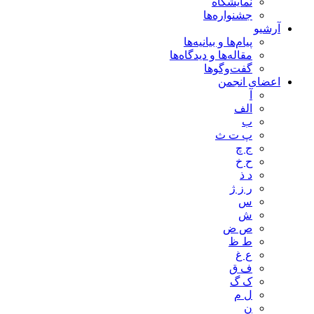
نمایشگاه
جشنواره‌ها
آرشیو
پیام‌ها و بیانیه‌ها
مقاله‌ها و دیدگاه‌ها
گفت‌وگوها
اعضای انجمن
آ
الف
ب
پ ت ث
ج چ
ح خ
د ذ
ر ز ژ
س
ش
ص ض
ط ظ
ع غ
ف ق
ک گ
ل م
ن