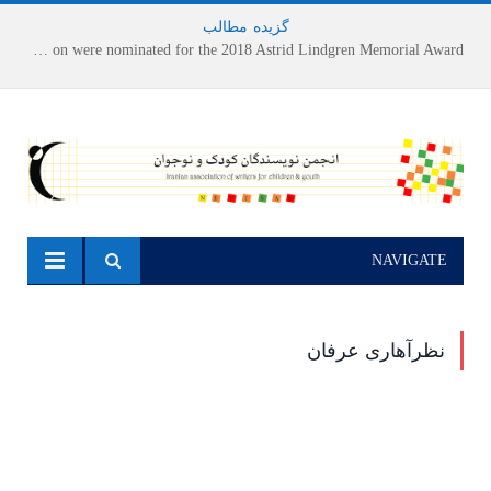
گزیده
-
مطالب
Houshang Moradi Kermani and Research Institute of Children’s Literature on were nominated for the 2018 Astrid Lindgren Memorial Award
NAVIGATE
نظرآهاری عرفان