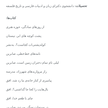
تحصیلات:
دانشجوى‌ دکتراى زبان و ادبیات فارسى و تاریخ فلسفه
کتاب‌ها:
از روزهای سادگی، حوزه‌ هنرى
پشت کوچه های ابر، نیستان
کوله‌پشتى‌ات کجاست؟، به‌نشر
نامه‌ها‌ى خط‌خطى، صابرین
لیلى نام تمام دختران زمین است، صابرین
راز مروارید‌هاى شهرزاد، مدرسه
پیامبرى از کنار خانه‌ى‌ ما رد شد، افق
بال‌هایت را کجا جا گذاشتى؟، افق
چاى با طعم خدا، افق
در سینه‌ات نهنگى مى‌تپد، صابرین