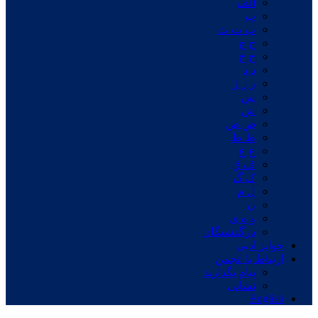
الف
ب
پ ت ث
ج چ
ح خ
د ذ
ر ز ژ
س
ش
ص ض
ط ظ
ع غ
ف ق
ک گ
ل م
ن
و ه ی
درگذشتگان
جوایز ادبی
ارتباط با انجمن
پیام بگذارید
نشانی
English