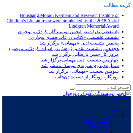
گزیده
-
مطالب
Houshang Moradi Kermani and Research Institute of
Children’s Literature on were nominated for the 2018 Astrid
Lindgren Memorial Award
یاد بعضی نفرات در انجمن نویسندگان کودک و نوجوان
نشست تخصصی «کتاب در قاب فضای مجازی»
پنجمین نشست ادبی «مهمانی» برگزار شد
هجدهمین نشست نقد و پژوهش در ادبیات کودک با موضوع
مرور آثار حسن پارسایی برگزار شد
چهارمین نشست ادبی مهمانی برگزار شد
شماره‌ی دوم نشریه‌ی نویسک منتشر شد
سومین نشست «مهمانی» برگزار شد
روزگار، روزگار از دست‌دادن‌هاست
Navigate
خانه
درباره انجمن
آشنایی با انجمن
اساس‌نامه
آیین‌نامه‌ها