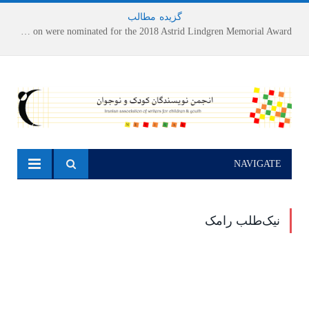
گزیده
-
مطالب
Houshang Moradi Kermani and Research Institute of Children’s Literature on were nominated for the 2018 Astrid Lindgren Memorial Award
NAVIGATE
نیک‌طلب رامک