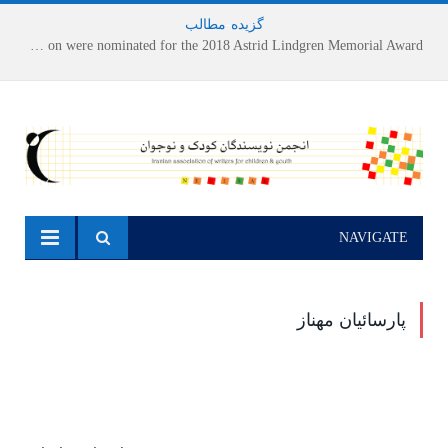
گزیده
-
مطالب
Houshang Moradi Kermani and Research Institute of Children’s Literature on were nominated for the 2018 Astrid Lindgren Memorial Award
NAVIGATE
پارسائیان مهناز