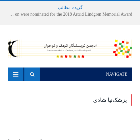
گزیده
-
مطالب
Houshang Moradi Kermani and Research Institute of Children’s Literature on were nominated for the 2018 Astrid Lindgren Memorial Award
NAVIGATE
پزشک‌نیا شادی