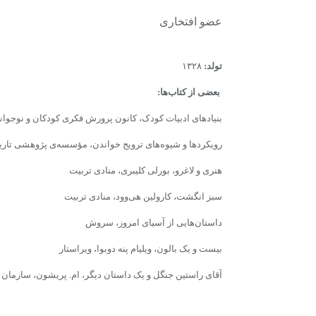
عضو افتخاری
تولد:
۱۳۲۸
بعضى‌ از کتاب‌ها:
بنیادهاى ادبیات کودک، کانون پرورش فکرى کودکان و نوجوان
رویکردها و شیوه‌هاى ترویج خواندن، مؤسسه‌ى پژوهشى تاریخ
هنرى و لاغرو، بورلى کلیبرى، منادى تربیت
سبز انگشت، کارولین هى‌وود،‌ منادى تربیت
داستان‌هایى از آسیاى امروز، سروش
بیست و یک بالون، ویلیام پنه دوبوا، ویراستار
آقاى‌ راستین جنگل و یک داستان دیگر، ام. پریشون، سازمان 