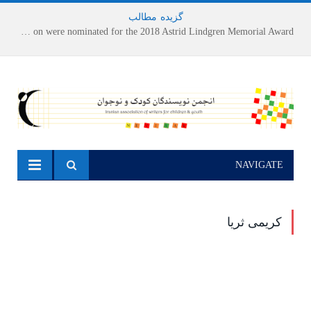
گزیده
-
مطالب
Houshang Moradi Kermani and Research Institute of Children’s Literature on were nominated for the 2018 Astrid Lindgren Memorial Award
NAVIGATE
کریمی ثریا