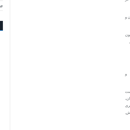
چه
 و
ون
 و
ست
ن،
ری
ش,