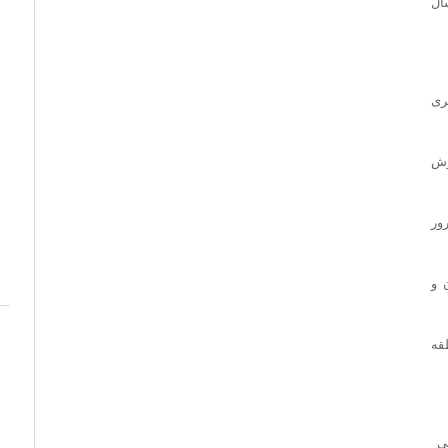
ال
ری
رش
ور
 و
قه
نی