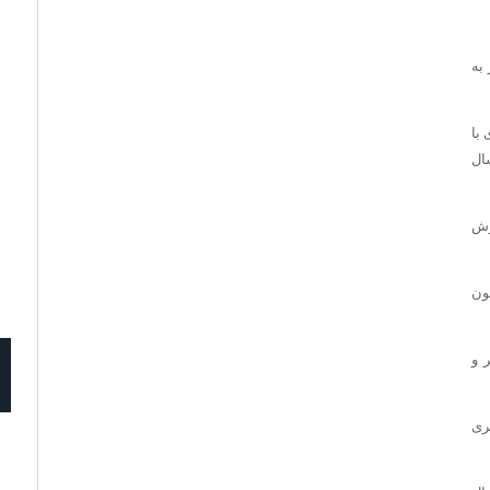
به
با
ال
رش
ون
 و
ری