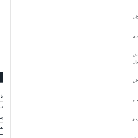
ان
ری
رش
ال
ان
یا
 و
نش
پن
 و
هج
مر
در