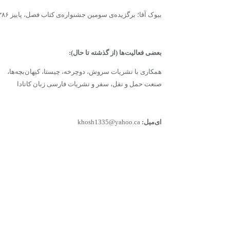
بیوک آقا؛ برگزیده‌ی سومین جشنوار‌ه‌ی کتاب فصل، پاییز ۱۳۸۶
بعضى فعالیت‌ها (از گذشته تا حال):
همکارى‌ با نشریات سروش، دوچرخه، چیستا، کیهان‌‌بچه‌ها،
صنعت حمل و نقل، سفر و نشریات فارسی زبان کانادا
ای‌میل:
khosh1335@yahoo.ca